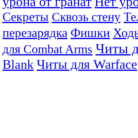
урона от гранат
Нет уро
Те
Секреты
Сквозь стену
перезарядка
Фишки
Ходь
Читы д
для Combat Arms
Blank
Читы для Warface