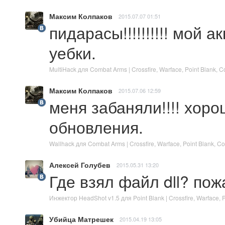
Максим Колпаков
2015.07.07 01:51
пидарасы!!!!!!!!!! мой 
уебки.
MultiHack для Combat Arms | Crossfire, Warface, Point Blank,
Максим Колпаков
2015.07.06 12:59
меня забаняли!!!! хоро
обновления.
Wallhack для Combat Arms | Crossfire, Warface, Point Blank,
Алексей Голубев
2015.05.31 13:20
Где взял файл dll? по
Инжектор HeadShot v1.5 для Point Blank | Crossfire, Warface,
Убийца Матрешек
2015.04.19 13:05