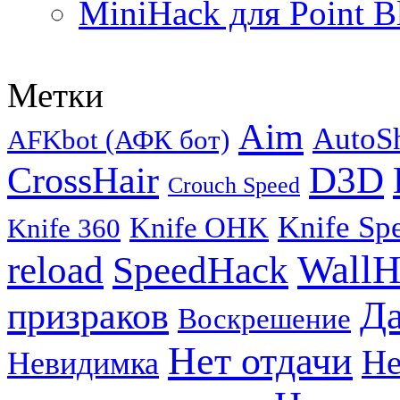
MiniHack для Point B
Метки
Aim
AutoS
AFKbot (АФК бот)
CrossHair
D3D
Crouch Speed
Knife Sp
Knife OHK
Knife 360
WallH
reload
SpeedHack
Д
призраков
Воскрешение
Нет отдачи
Не
Невидимка