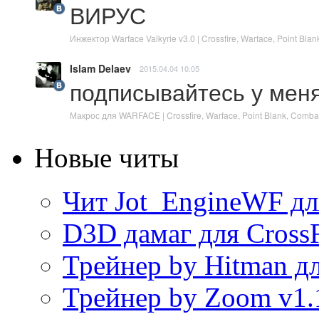
ВИРУС
Инжектор Warface Valkyrie v3.0 | Crossfire, Warface, Point B
Islam Delaev
2015.04.04 10:05
подписывайтесь у мен
Макрос для WARFACE | Crossfire, Warface, Point Blank, Comb
Новые читы
Чит Jot_EngineWF дл
D3D дамаг для CrossF
Трейнер by Hitman дл
Трейнер by Zoom v1.