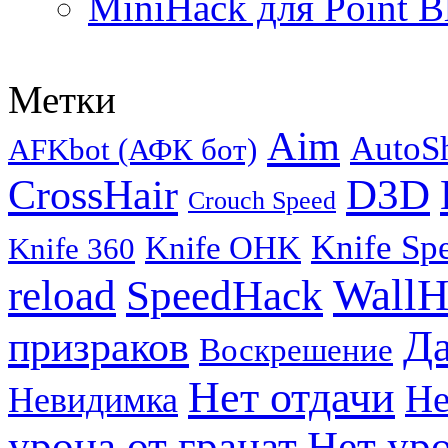
MiniHack для Point B
Метки
Aim
AutoS
AFKbot (АФК бот)
CrossHair
D3D
Crouch Speed
Knife Sp
Knife OHK
Knife 360
WallH
reload
SpeedHack
Д
призраков
Воскрешение
Нет отдачи
Не
Невидимка
урона от гранат
Нет уро