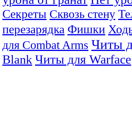
Те
Секреты
Сквозь стену
перезарядка
Фишки
Ходь
Читы д
для Combat Arms
Blank
Читы для Warface