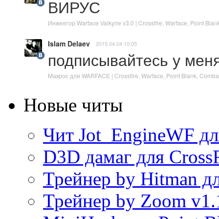
ВИРУС
Инжектор Warface Valkyrie v3.0 | Crossfire, Warface, Point B
Islam Delaev
2015.04.04 10:05
подписывайтесь у мен
Макрос для WARFACE | Crossfire, Warface, Point Blank, Comb
Новые читы
Чит Jot_EngineWF дл
D3D дамаг для CrossF
Трейнер by Hitman дл
Трейнер by Zoom v1.