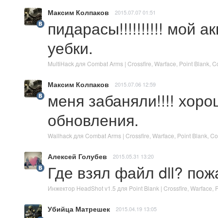
Максим Колпаков
2015.07.07 01:51
пидарасы!!!!!!!!!! мой 
уебки.
MultiHack для Combat Arms | Crossfire, Warface, Point Blank,
Максим Колпаков
2015.07.06 12:59
меня забаняли!!!! хоро
обновления.
Wallhack для Combat Arms | Crossfire, Warface, Point Blank,
Алексей Голубев
2015.05.31 13:20
Где взял файл dll? по
Инжектор HeadShot v1.5 для Point Blank | Crossfire, Warface,
Убийца Матрешек
2015.04.19 13:05