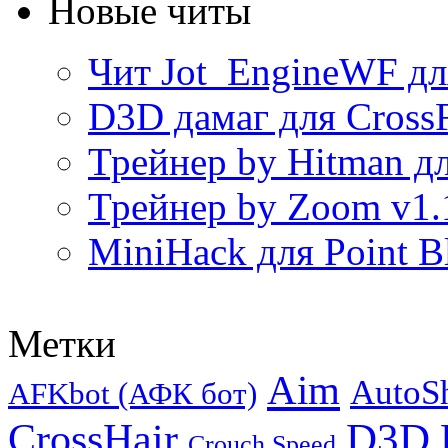
Новые читы
Чит Jot_EngineWF дл
D3D дамаг для CrossF
Трейнер by Hitman дл
Трейнер by Zoom v1.
MiniHack для Point B
Метки
Aim
AutoS
AFKbot (АФК бот)
CrossHair
D3D
Crouch Speed