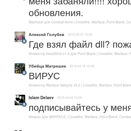
меня забаняли!!!! хоро
обновления.
Wallhack для Combat Arms | Crossfire, Warface, Point Blank,
Алексей Голубев
2015.05.31 13:20
Где взял файл dll? по
Инжектор HeadShot v1.5 для Point Blank | Crossfire, Warface,
Убийца Матрешек
2015.04.19 13:05
ВИРУС
Инжектор Warface Valkyrie v3.0 | Crossfire, Warface, Point B
Islam Delaev
2015.04.04 10:05
подписывайтесь у мен
Макрос для WARFACE | Crossfire, Warface, Point Blank, Comb