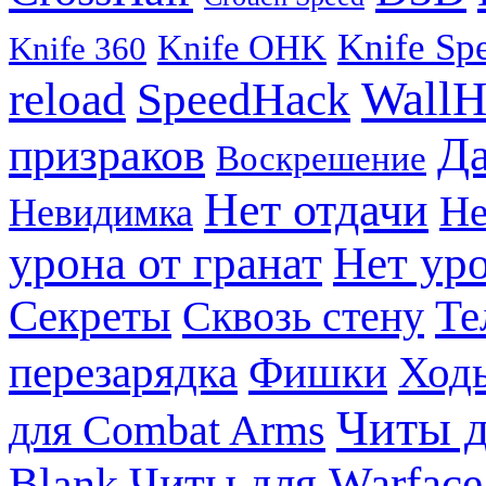
Knife Sp
Knife OHK
Knife 360
WallH
reload
SpeedHack
Д
призраков
Воскрешение
Нет отдачи
Не
Невидимка
урона от гранат
Нет уро
Те
Секреты
Сквозь стену
перезарядка
Фишки
Ходь
Читы д
для Combat Arms
Blank
Читы для Warface