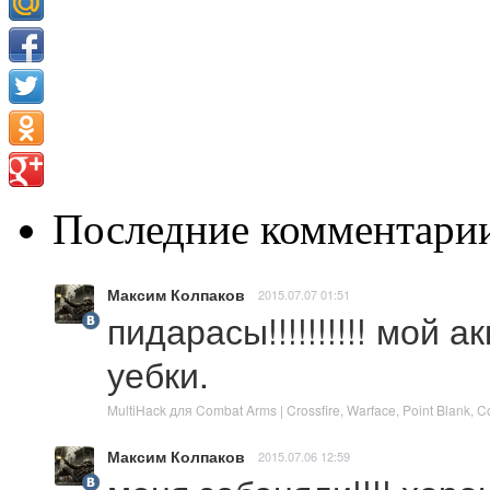
Последние комментари
Максим Колпаков
2015.07.07 01:51
пидарасы!!!!!!!!!! мой 
уебки.
MultiHack для Combat Arms | Crossfire, Warface, Point Blank,
Максим Колпаков
2015.07.06 12:59