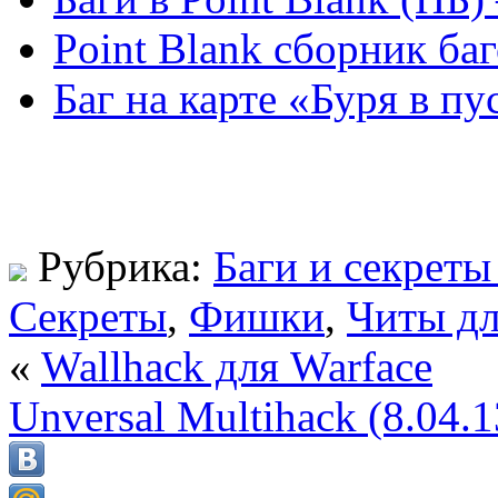
Point Blank сборник баг
Баг на карте «Буря в пу
Рубрика:
Баги и секреты
Секреты
,
Фишки
,
Читы дл
«
Wallhack для Warface
Unversal Multihack (8.04.1