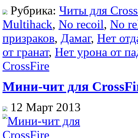
Рубрика:
Читы для Cross
Multihack
,
No recoil
,
No re
призраков
,
Дамаг
,
Нет отд
от гранат
,
Нет урона от п
CrossFire
Мини-чит для CrossFir
12 Март 2013