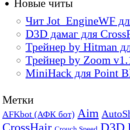
Новые читы
Чит Jot_EngineWF дл
D3D дамаг для CrossF
Трейнер by Hitman дл
Трейнер by Zoom v1.
MiniHack для Point B
Метки
Aim
AutoS
AFKbot (АФК бот)
CrossHair
D3D
Crouch Speed