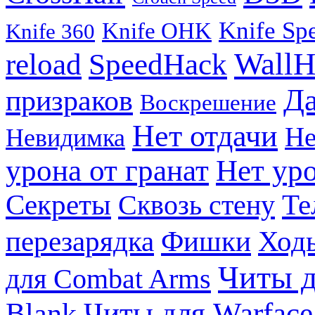
Knife Sp
Knife OHK
Knife 360
WallH
reload
SpeedHack
Д
призраков
Воскрешение
Нет отдачи
Не
Невидимка
урона от гранат
Нет уро
Те
Секреты
Сквозь стену
перезарядка
Фишки
Ходь
Читы д
для Combat Arms
Blank
Читы для Warface