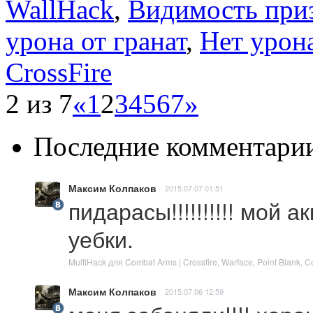
WallHack
,
Видимость при
урона от гранат
,
Нет урон
CrossFire
2 из 7
«
1
2
3
4
5
6
7
»
Последние комментари
Максим Колпаков
2015.07.07 01:51
пидарасы!!!!!!!!!! мой 
уебки.
MultiHack для Combat Arms | Crossfire, Warface, Point Blank,
Максим Колпаков
2015.07.06 12:59