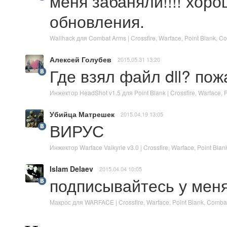
меня забаняли!!!! хоро
обновления.
Wallhack для Combat Arms | Crossfire, Warface, Point Blank,
Алексей Голубев
2015.05.31 13:20
Где взял файл dll? по
Инжектор HeadShot v1.5 для Point Blank | Crossfire, Warface,
Убийца Матрешек
2015.04.19 13:05
ВИРУС
Инжектор Warface Valkyrie v3.0 | Crossfire, Warface, Point B
Islam Delaev
2015.04.04 10:05
подписывайтесь у мен
Макрос для WARFACE | Crossfire, Warface, Point Blank, Comb