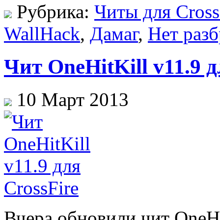
Рубрика:
Читы для Cross
WallHack
,
Дамаг
,
Нет разб
Чит OneHitKill v11.9 д
10 Март 2013
Вчера обновили чит OneHit