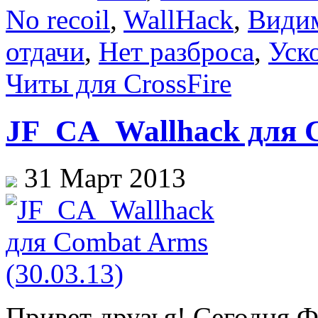
No recoil
,
WallHack
,
Видим
отдачи
,
Нет разброса
,
Уск
Читы для CrossFire
JF_CA_Wallhack для C
31 Март 2013
Привет друзья! Сегодня 