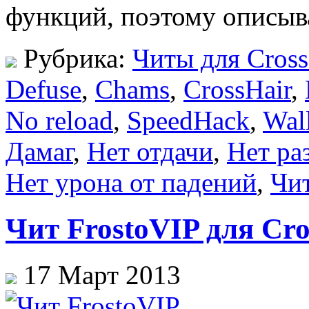
функций, поэтому описыв
Рубрика:
Читы для Cross
Defuse
,
Chams
,
CrossHair
,
No reload
,
SpeedHack
,
Wal
Дамаг
,
Нет отдачи
,
Нет ра
Нет урона от падений
,
Чи
Чит FrostoVIP для Cros
17 Март 2013