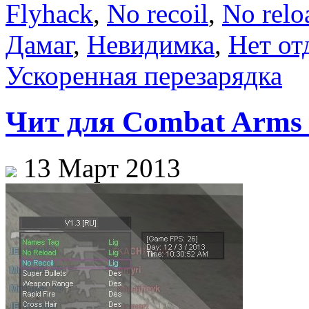
Flyhack
,
No recoil
,
No relo
Дамаг
,
Невидимка
,
Нет от
Ускоренная перезарядка
Чит для Combat Arms 
13 Март 2013